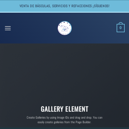
Skip
VENTA DE BÁSCULAS, SERVICIOS Y REFACCIONES ¡SÍGUENOS!
to
content
0
GALLERY ELEMENT
Create Galleries by using Image IDs and drag and drop. You can
easily create galleries from the Page Builder.