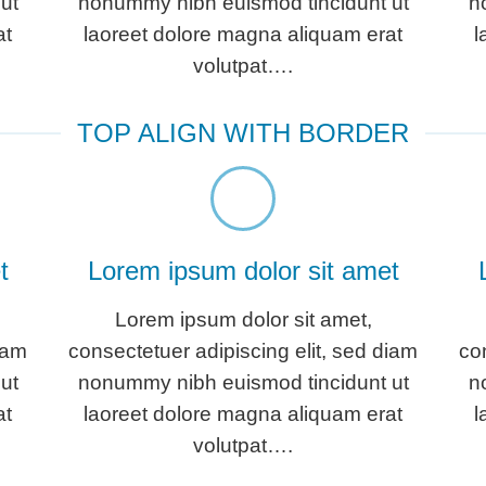
ut
nonummy nibh euismod tincidunt ut
n
at
laoreet dolore magna aliquam erat
l
volutpat….
TOP ALIGN WITH BORDER
t
Lorem ipsum dolor sit amet
Lorem ipsum dolor sit amet,
iam
consectetuer adipiscing elit, sed diam
co
ut
nonummy nibh euismod tincidunt ut
n
at
laoreet dolore magna aliquam erat
l
volutpat….