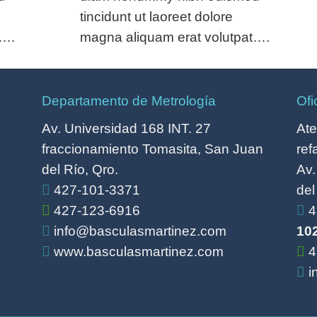
tincidunt ut laoreet dolore
t….
magna aliquam erat volutpat….
Departamento de Metrología
Ofi
Av. Universidad 168 INT. 27
Ate
fraccionamiento Tomasita, San Juan
ref
del Río, Qro.
Av.
427-101-3371
del
427-123-6916
4
info@basculasmartinez.com
10
www.basculasmartinez.com
4
i