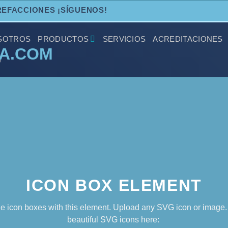
REFACCIONES ¡SÍGUENOS!
SOTROS
PRODUCTOS
SERVICIOS
ACREDITACIONES
O
ICON BOX ELEMENT
e icon boxes with this element. Upload any SVG icon or image.
beautiful SVG icons here: