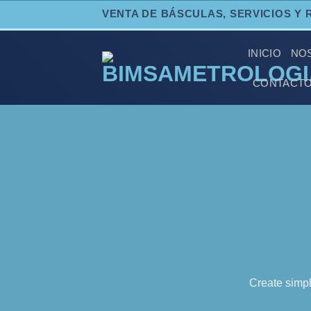
Skip
VENTA DE BÁSCULAS, SERVICIOS Y 
to
content
INICIO
NO
CONTACT
Create simpl