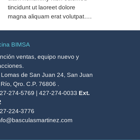
tincidunt ut laoreet dolore
magna aliquam erat volutpat….
cina BIMSA
nción ventas, equipo nuevo y
acciones.
 Lomas de San Juan 24, San Juan
 Río, Qro. C.P. 76806 .
27-274-5769
|
427-274-0033
Ext.
2
27-224-3776
nfo@basculasmartinez.com