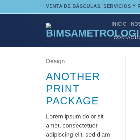
Skip
VENTA DE BÁSCULAS, SERVICIOS Y 
to
content
INICIO
NO
CONTACT
Design
ANOTHER
PRINT
PACKAGE
Lorem ipsum dolor sit
amet, consectetuer
adipiscing elit, sed diam