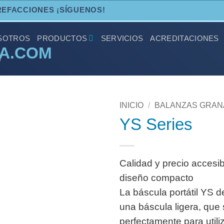
REFACCIONES ¡SÍGUENOS!
SOTROS
PRODUCTOS
SERVICIOS
ACREDITACIONES
O
INICIO
/
BALANZAS GRAN
YS Series
Calidad y precio accesi
diseño compacto
La báscula portátil YS
una báscula ligera, que
perfectamente para utili