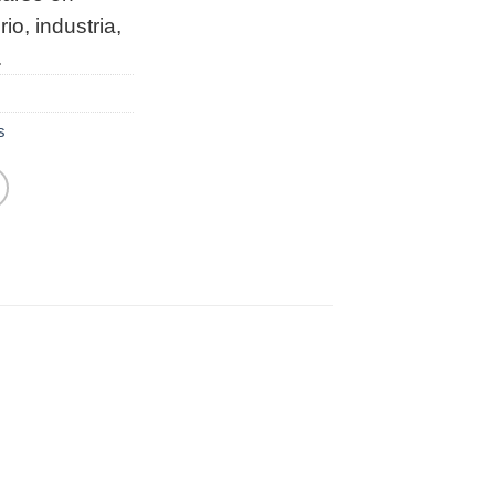
io, industria,
.
s