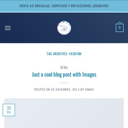
Skip
VENTA DE BÁSCULAS, SERVICIOS Y REFACCIONES ¡SÍGUENOS!
to
content
0
TAG ARCHIVES:
FASHION
STYLE
Just a cool blog post with Images
POSTED ON
30 DICIEMBRE, 2013
BY
XIMHAI
30
Dic