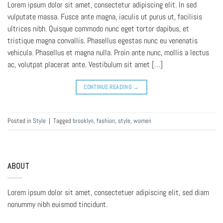
Lorem ipsum dolor sit amet, consectetur adipiscing elit. In sed
vulputate massa. Fusce ante magna, iaculis ut purus ut, facilisis
ultrices nibh. Quisque commodo nunc eget tortor dapibus, et
tristique magna convallis. Phasellus egestas nunc eu venenatis
vehicula. Phasellus et magna nulla. Proin ante nunc, mollis a lectus
ac, volutpat placerat ante. Vestibulum sit amet […]
CONTINUE READING
→
Posted in
Style
|
Tagged
brooklyn
,
fashion
,
style
,
women
ABOUT
Lorem ipsum dolor sit amet, consectetuer adipiscing elit, sed diam
nonummy nibh euismod tincidunt.