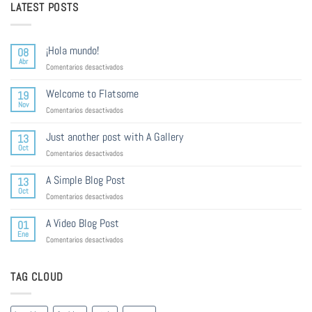
LATEST POSTS
¡Hola mundo!
08
Abr
en
Comentarios desactivados
¡Hola
mundo!
Welcome to Flatsome
19
Nov
en
Comentarios desactivados
Welcome
to
Just another post with A Gallery
13
Flatsome
Oct
en
Comentarios desactivados
Just
another
A Simple Blog Post
13
post
Oct
en
Comentarios desactivados
with
A
A
Simple
Gallery
A Video Blog Post
01
Blog
Ene
en
Comentarios desactivados
Post
A
Video
Blog
TAG CLOUD
Post